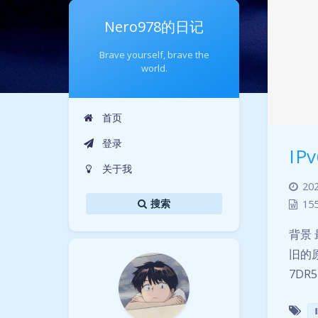
Nero978的日记
Brave yourself, brave the
world.
首页
登录
I
关于我
202
搜索
15
背景
旧的原
7DR