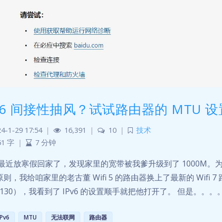
Pv6 间接性抽风？试试路由器的 MTU 
4-1-29 17:54
|
16,391
|
10
|
技术
51 字
|
7 分钟
 最近放寒假回家了，发现家里的宽带被我爹升级到了 1000M
则，我给咱家里的老古董 Wifi 5 的路由器换上了最新的 Wifi 7 路由
5130），我看到了 IPv6 的设置顺手就把他打开了。 但是。
IPv6
MTU
无法联网
路由器