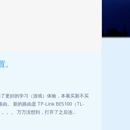
夜间模式
设置。
Sans Serif
Serif
浅阴影
深阴影
。为了更好的学习（游戏）体验，本着买新不买
关闭
日落
暗化
灰度
。 新的路由是 TP-Link BE5100（TL-
。。。。。。 万万没想到，打开了之后连…