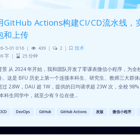
GitHub Actions构建CI/CD流
包和上传
6-5-01 0:16
|
439
|
2
|
技术
36 字
|
25 分钟
背景 从 2024 年开始，我和团队开发了零课表微信小程序，为
务。这是 BFU 历史上第一个连接本科生、研究生、教师三大群
过 2.8W，DAU 超 1W，提供的日均请求超 23W 次，全校
个本科生同学中，就至少有 9 位在使…
CICD
DevOps
GitHub
GitHub Actions
发版
微信小程序