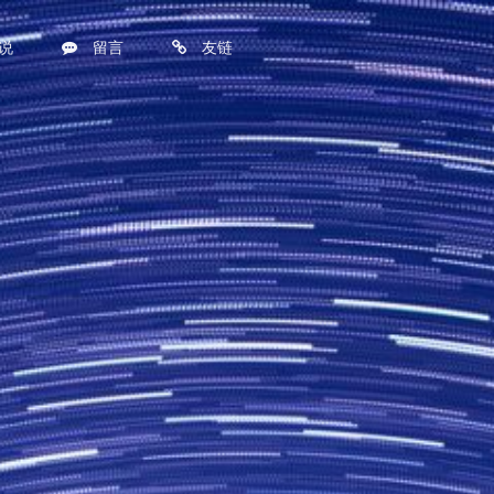
说
留言
友链