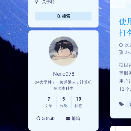
关于我
搜索
使用
打
202
37
项目
等服
Nero978
用户超
04大学牲 / 一位普通人 / 计算机
在读本科生
10 
7
5
19
文章
分类
标签
Github
邮箱