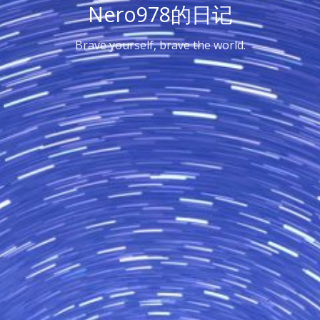
Nero978的日记
Brave yourself, brave the world.