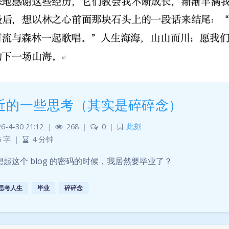
近的一些思考（其实是碎碎念）
6-4-30 21:12
|
268
|
0
|
此刻
5 字
|
4 分钟
想起这个 blog 的密码的时候，我居然要毕业了？
思考人生
毕业
碎碎念