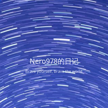
Nero978的日记
Brave yourself, brave the world.